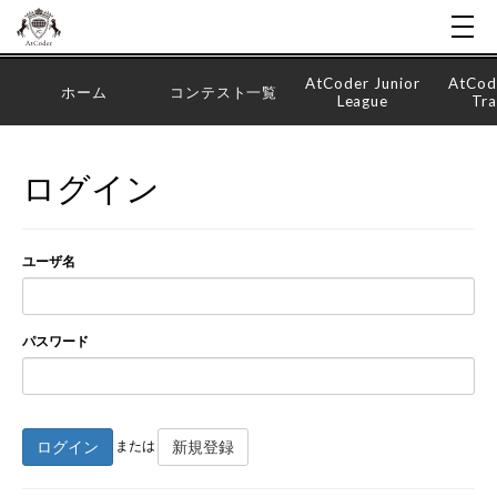
AtCoder Junior
AtCod
ホーム
コンテスト一覧
League
Tra
ログイン
ユーザ名
パスワード
ログイン
新規登録
または