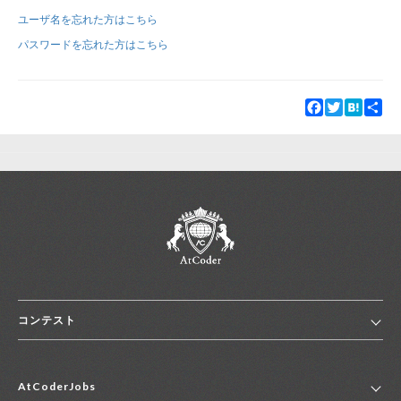
ユーザ名を忘れた方はこちら
新規登録
ログイン
パスワードを忘れた方はこちら
JP
EN
Facebook
Twitter
Hatena
Sha
コンテスト
ホーム
AtCoderJobs
コンテスト一覧