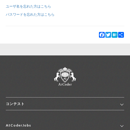
ユーザ名を忘れた方はこちら
新規登録
ログイン
パスワードを忘れた方はこちら
JP
EN
Facebook
Twitter
Hatena
Sha
コンテスト
ホーム
AtCoderJobs
コンテスト一覧