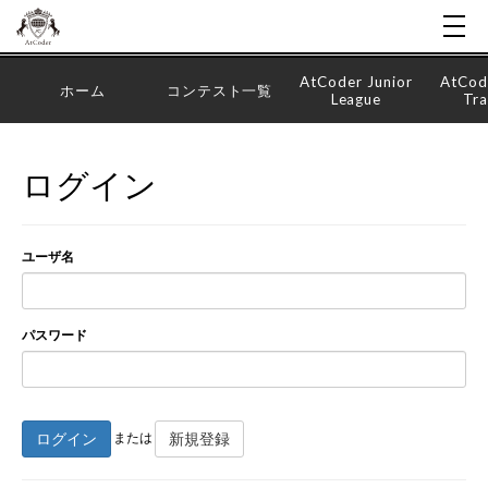
AtCoder Junior
AtCod
ホーム
コンテスト一覧
League
Tra
ログイン
ユーザ名
パスワード
ログイン
新規登録
または