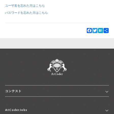
ユーザ名を忘れた方はこちら
新規登録
ログイン
パスワードを忘れた方はこちら
JP
EN
Facebook
Twitter
Hatena
Sha
コンテスト
ホーム
AtCoderJobs
コンテスト一覧