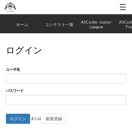
AtCoder Junior
AtCod
ホーム
コンテスト一覧
League
Tra
ログイン
ユーザ名
パスワード
ログイン
新規登録
または