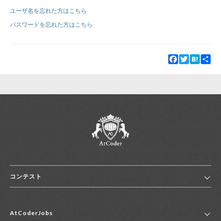
ユーザ名を忘れた方はこちら
新規登録
ログイン
パスワードを忘れた方はこちら
JP
EN
Facebook
Twitter
Hatena
Sha
コンテスト
ホーム
AtCoderJobs
コンテスト一覧