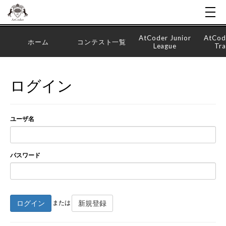
AtCoder Junior
AtCod
ホーム
コンテスト一覧
League
Tra
ログイン
ユーザ名
パスワード
ログイン
新規登録
または