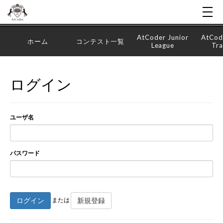
AtCoder Junior
AtCod
ホーム
コンテスト一覧
League
Tra
ログイン
ユーザ名
パスワード
ログイン
新規登録
または