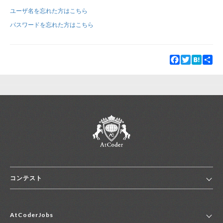
ユーザ名を忘れた方はこちら
新規登録
ログイン
パスワードを忘れた方はこちら
JP
EN
Facebook
Twitter
Hatena
Sha
コンテスト
ホーム
AtCoderJobs
コンテスト一覧