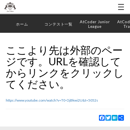
AtCoder Junior
AtCod
ホーム
コンテスト一覧
League
Tra
ここより先は外部のペー
ジです。URLを確認して
からリンクをクリックし
てください。
https://www.youtube.com/watch?v=T0-OjBkwi2U&t=5052s
Facebook
Twitter
Hatena
Sha