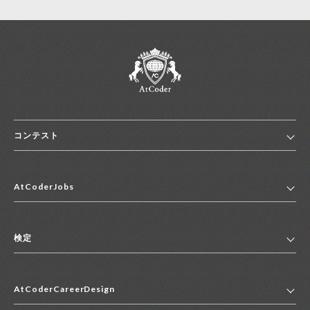
新規登録
ログイン
JP
EN
コンテスト
ホーム
AtCoderJobs
コンテスト一覧
ランキング
AtCoderJobsトップ
便利リンク集
検定
2027年新卒採用求人一覧
2028年新卒採用求人一覧
検定トップ
中途採用求人一覧
AtCoderCareerDesign
マイページ