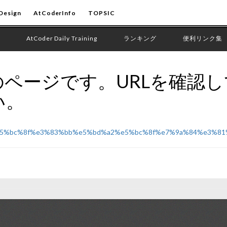
Design
AtCoderInfo
TOPSIC
AtCoder Daily Training
ランキング
便利リンク集
ページです。URLを確認
い。
%85%e5%bc%8f%e3%83%bb%e5%bd%a2%e5%bc%8f%e7%9a%84%e3