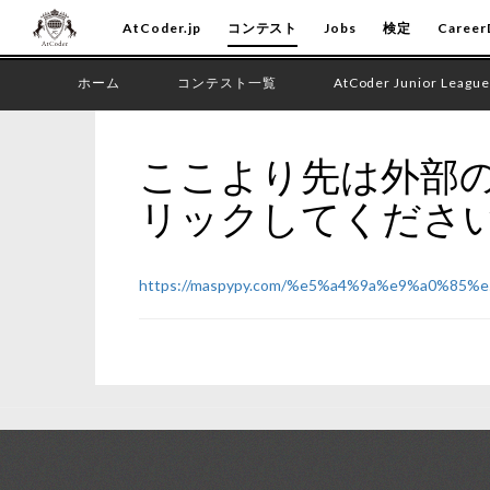
AtCoder.jp
コンテスト
Jobs
検定
Career
ホーム
コンテスト一覧
AtCoder Junior League
ここより先は外部の
リックしてくださ
https://maspypy.com/%e5%a4%9a%e9%a0