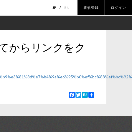
JP
EN
新規登録
ログイン
してからリンクをク
%81%b9%e3%81%8d%e7%b4%9a%e6%95%b0%ef%bc%88%ef%bc%9
Facebook
Twitter
Hatena
Share