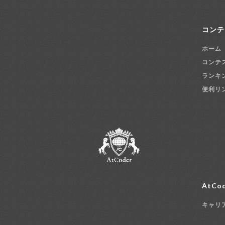
コンテ
ホーム
コンテ
ランキ
便利リ
AtCod
キャリ