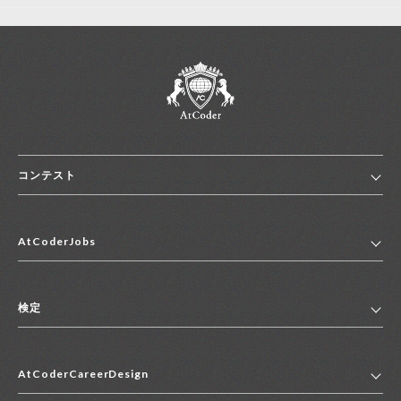
新規登録
ログイン
JP
EN
コンテスト
ホーム
AtCoderJobs
コンテスト一覧
ランキング
AtCoderJobsトップ
便利リンク集
検定
2027年新卒採用求人一覧
2028年新卒採用求人一覧
検定トップ
中途採用求人一覧
AtCoderCareerDesign
マイページ