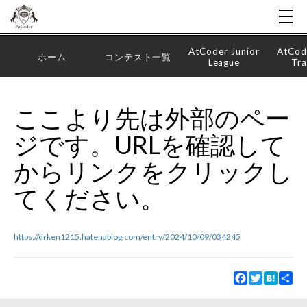
AtCoder Junior
AtCod
ホーム
コンテスト一覧
League
Tra
ここより先は外部のペー
ジです。URLを確認して
からリンクをクリックし
てください。
https://drken1215.hatenablog.com/entry/2024/10/09/034245
Facebook
Twitter
Hatena
Sha