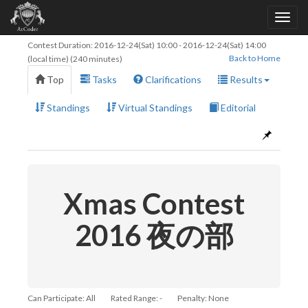
Contest Duration:
2016-12-24(Sat) 10:00
-
2016-12-24(Sat) 14:00
Back to Home
(local time) (240 minutes)
Top
Tasks
Clarifications
Results
Standings
Virtual Standings
Editorial
Xmas Contest
2016 夜の部
Can Participate: All
Rated Range: -
Penalty: None