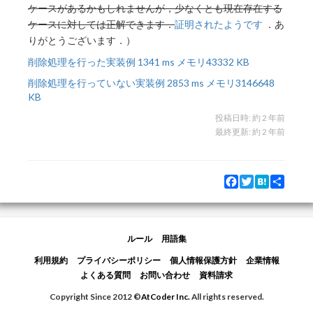
ケースがあるかもしれませんが，少なくとも現在存在する
ケースに対しては正解できます．
証明されたようです
．あ
りがとうございます．）
削除処理を行った実装例 1341 ms メモリ43332 KB
削除処理を行っていない実装例 2853 ms メモリ3146648
KB
投稿日時:
約 2 年前
最終更新:
約 2 年前
Facebook
Twitter
Hatena
Share
ルール
用語集
利用規約
プライバシーポリシー
個人情報保護方針
企業情報
よくある質問
お問い合わせ
資料請求
Copyright Since 2012 ©
AtCoder Inc.
All rights reserved.