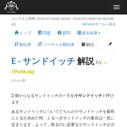
コンテスト時間:
2016-01-20(水) 00:00
~
2016-01-20(水) 05:00
(300
AtCoderホームへ戻る
分)
トップ
問題
質問
提出結果
順位表
バーチャル順位表
解説
E - サンドイッチ
解説
by
t9unkubj
bitset解
2
2
個からなるサンドイッチの一方を
小サンドイッチ
と呼び
ます．
あるサンドイッチについてどちらの小サンドイッチを最初
にとるか決めた時，とるべきサンドイッチの集合は一意に
定まります．よって，取るのに必要な小サンドイッチが少