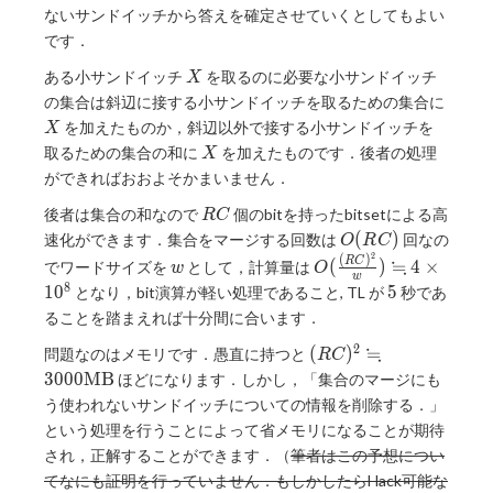
ないサンドイッチから答えを確定させていくとしてもよい
です．
X
ある小サンドイッチ
を取るのに必要な小サンドイッチ
X
X
の集合は斜辺に接する小サンドイッチを取るための集合に
を加えたものか，斜辺以外で接する小サンドイッチを
X
X
取るための集合の和に
を加えたものです．後者の処理
X
ができればおおよそかまいません．
RC
後者は集合の和なので
個のbitを持ったbitsetによる高
R
C
O(RC)
(
)
速化ができます．集合をマージする回数は
回なの
O
R
C
2
(
)
w
O(\frac{(RC)^2}
≒
R
C
(
)
4
×
でワードサイズを
として，計算量は
w
O
w
{w})
8
5
1
0
5
となり，bit演算が軽い処理であること, TL が
秒であ
\fallingdotseq 4
ることを踏まえれば十分間に合います．
\times 10^8
2
(RC)^2
≒
(
)
問題なのはメモリです．愚直に持つと
R
C
\fallingdotseq
3
0
0
0
M
B
ほどになります．しかし，「集合のマージにも
3000
う使われないサンドイッチについての情報を削除する．」
\mathrm{MB}
という処理を行うことによって省メモリになることが期待
され，正解することができます．（
筆者はこの予想につい
てなにも証明を行っていません．もしかしたらHack可能な