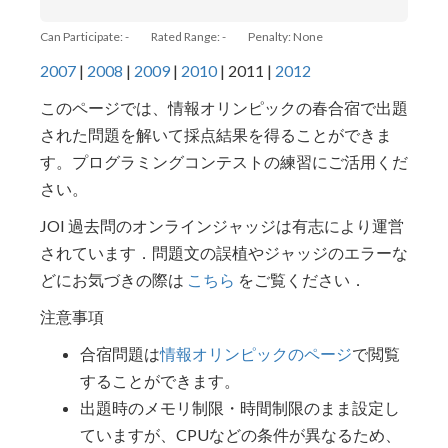
Can Participate: -
Rated Range: -
Penalty: None
2007
|
2008
|
2009
|
2010
| 2011 |
2012
このページでは、情報オリンピックの春合宿で出題
された問題を解いて採点結果を得ることができま
す。プログラミングコンテストの練習にご活用くだ
さい。
JOI 過去問のオンラインジャッジは有志により運営
されています．問題文の誤植やジャッジのエラーな
どにお気づきの際は
こちら
をご覧ください．
注意事項
合宿問題は
情報オリンピックのページ
で閲覧
することができます。
出題時のメモリ制限・時間制限のまま設定し
ていますが、CPUなどの条件が異なるため、