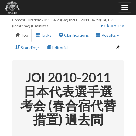
Contest Duration:
2011-04-23(Sat) 05:00
-
2011-04-23(Sat) 05:00
Back to Home
(local time) (0 minutes)
Top
Tasks
Clarifications
Results
Standings
Editorial
JOI 2010-2011
日本代表選手選
考会 (春合宿代替
措置) 過去問