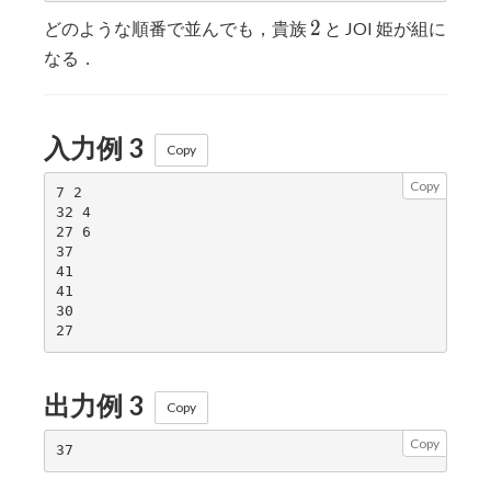
2
2
どのような順番で並んでも，貴族
と JOI 姫が組に
なる．
入力例 3
Copy
Copy
7 2

32 4

27 6

37

41

41

30

出力例 3
Copy
Copy