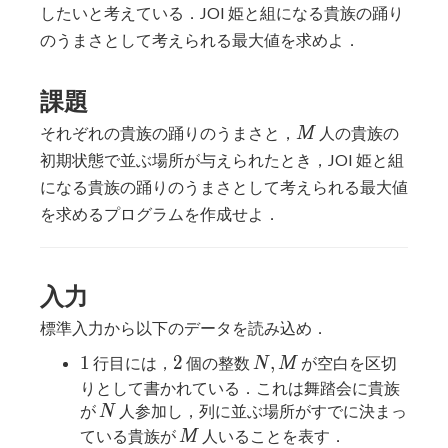
したいと考えている．JOI 姫と組になる貴族の踊り
のうまさとして考えられる最大値を求めよ．
課題
M
それぞれの貴族の踊りのうまさと，
人の貴族の
M
初期状態で並ぶ場所が与えられたとき，JOI 姫と組
になる貴族の踊りのうまさとして考えられる最大値
を求めるプログラムを作成せよ．
入力
標準入力から以下のデータを読み込め．
1
2
N,
1
2
,
行目には，
個の整数
が空白を区切
N
M
M
りとして書かれている．これは舞踏会に貴族
N
が
人参加し，列に並ぶ場所がすでに決まっ
N
M
ている貴族が
人いることを表す．
M