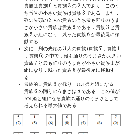
6
3
2
6
3
2
貴族は貴族
と貴族
の
人であり，このう
3
3
ち番号の小さい貴族は貴族
である．また，
3
3
列の先頭の
人の貴族のうち最も踊りのうま
2
3
2
3
さが小さい貴族は貴族
である．貴族
と貴
2
6
2
6
族
が組になり，残った貴族
が最後尾に移
動する．
3
7
1
3
7
1
次に，列の先頭の
人の貴族 (貴族
，貴族
6
6
，貴族
) の中で，最も踊りのうまさが大きい
7
1
7
1
貴族
と最も踊りのうまさが小さい貴族
が
6
6
組になり，残った貴族
が最後尾に移動す
る．
6
6
最終的に貴族
が残り，JOI 姫と組になる．
6
8
6
8
貴族
の踊りのうまさは
である．この値が
JOI 姫と組になる貴族の踊りのうまさとして
考えられる最大値である．