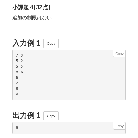
\leqq
小課題 4 [32 点]
1\,999
追加の制限はない．
入力例 1
Copy
Copy
7 3

5 2

5 5

8 6

6

2

8

出力例 1
Copy
Copy