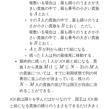
複数いる場合は，最も踊りのうまさが大
きい貴族の中で，最も番号の小さい貴族
A
を
とおく．
A
3
3
その
人の貴族の中で，最も踊りのうま
B
さが小さい貴族を
とおく．ただし，
B
複数いる場合は，最も踊りのうまさが小
さい貴族の中で，最も番号の大きい貴族
B
を
とおく．
B
A
B
と
が列から抜けて組になる．
A
B
1
1
残った
人は列の最後尾に移動する．
1
1
最終的に残った
人が JOI 姫と組になる．貴
≦
≦
1
M
1
M
1
1
−
2
族
から貴族
(
) の
人
M
M
N
M
\leqq
の貴族については，すでに初期状態で列の何
M
N
番目に並ぶのかが決まっている．残りの
\leqq
-
−
人の貴族の並び方は国王が自由に決
N
M
N - 2
M
めることができる．
JOI 姫は踊りを学んだばかりなので，国王は JOI 姫
と組になる貴族の踊りのうまさをできるだけ大きく