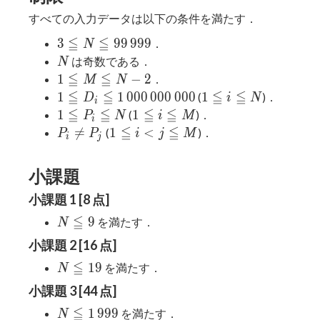
すべての入力データは以下の条件を満たす．
≦
≦
3 \leqq
3
9
9
9
9
9
．
N
N \leqq
N
は奇数である．
N
99\,999
≦
≦
1
1
−
2
．
M
N
\leqq
≦
≦
≦
≦
1 \leqq D_i \leqq
1
1
1
0
0
0
0
0
0
0
0
0
1
(
)．
D
i
N
i
M
1\,000\,000\,000
\leqq
≦
≦
≦
≦
1
1
1
1
(
)．
P
N
i
M
i
\leqq
i
\leqq
\leqq
≦
≦
P_i
1

=
1
<
(
)．
P
P
i
j
M
i
j
N - 2
\leqq
P_i
i
\neq
\leqq
N
\leqq
\leqq
P_j
i < j
小課題
N
M
\leqq
M
小課題 1 [8 点]
≦
N
9
を満たす．
N
\leqq
小課題 2 [16 点]
9
≦
N
1
9
を満たす．
N
\leqq
小課題 3 [44 点]
19
≦
N
1
9
9
9
を満たす．
N