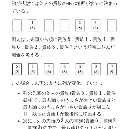
3
3
初期状態では
人の貴族の並ぶ場所がすでに決まっ
ている．
5
1
4
5
1
4
例えば，先頭から順に貴族
，貴族
，貴族
，貴
6
2
3
7
6
2
3
7
族
，貴族
，貴族
，貴族
という順番に並んだ
場合を考える．
この場合，以下のように列が変化していく．
3
5
1
4
3
5
1
列の先頭の
人の貴族 (貴族
，貴族
，貴族
4
4
4
) 中で，最も踊りのうまさが大きい貴族
と
5
5
最も踊りのうまさが小さい貴族
が組にな
1
1
り，残った貴族
が最後尾に移動する．
3
6
2
3
6
2
次に，列の先頭の
人の貴族 (貴族
，貴族
3
3
，貴族
) の中で，最も踊りのうまさが大きい