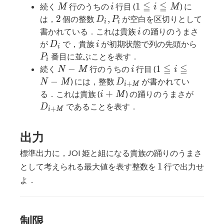
≦
≦
M
i
1
1
続く
行のうちの
行目 (
) に
M
i
i
M
\leqq
2
D_i,
2
,
は，
個の整数
が空白を区切りとして
D
P
i
i
i
P_i
i
書かれている．これは貴族
の踊りのうまさ
i
\leqq
D_i
i
P_i
が
で，貴族
が初期状態で列の先頭から
D
i
i
M
番目に並ぶことを表す．
P
i
≦
≦
N
i
1
−
1
続く
行のうちの
行目 (
N
M
i
i
-
\leqq
D_{i
−
) には，整数
が書かれてい
N
M
D
+
i
M
M
i
+
i
D_{i
+
る．これは貴族 (
) の踊りのうまさが
i
M
\leqq
M}
+
+
であることを表す．
D
+
i
M
N -
M
M}
M
出力
標準出力に，JOI 姫と組になる貴族の踊りのうまさ
1
1
として考えられる最大値を表す整数を
行で出力せ
よ．
制限