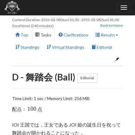
Contest Duration:
2015-02-08(Sun) 01:00
-
2015-02-08(Sun) 05:00
Back to Home
(local time) (240 minutes)
Top
Tasks
Clarifications
Results
Standings
Virtual Standings
Editorial
D - 舞踏会 (Ball)
Editorial
Time Limit: 1 sec / Memory Limit: 256 MiB
100
1
0
0
配点：
点
IOI 王国では，王女である JOI 姫の誕生日を祝って
舞踏会が開かれることになった．