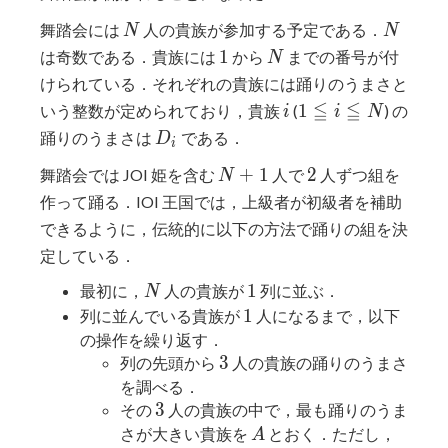
N
N
舞踏会には
人の貴族が参加する予定である．
N
N
1
N
1
は奇数である．貴族には
から
までの番号が付
N
けられている．それぞれの貴族には踊りのうまさと
i
1
≦
≦
1
いう整数が定められており，貴族
(
) の
i
i
N
\leqq
D_i
踊りのうまさは
である．
D
i
i
N
2
+
1
2
舞踏会では JOI 姫を含む
人で
人ずつ組を
\leqq
N
+
N
作って踊る．IOI 王国では，上級者が初級者を補助
1
できるように，伝統的に以下の方法で踊りの組を決
定している．
N
1
1
最初に，
人の貴族が
列に並ぶ．
N
1
1
列に並んでいる貴族が
人になるまで，以下
の操作を繰り返す．
3
3
列の先頭から
人の貴族の踊りのうまさ
を調べる．
3
3
その
人の貴族の中で，最も踊りのうま
A
さが大きい貴族を
とおく．ただし，
A