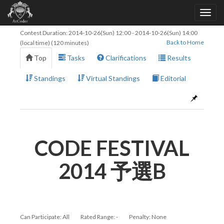
Contest Duration:
2014-10-26(Sun) 12:00
-
2014-10-26(Sun) 14:00
Back to Home
(local time) (120 minutes)
Top
Tasks
Clarifications
Results
Standings
Virtual Standings
Editorial
CODE FESTIVAL
2014 予選B
Can Participate: All
Rated Range: -
Penalty: None