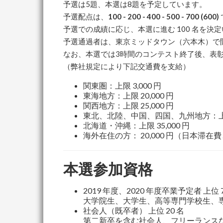
予選は5題、本選は8題を予定しています。
予選配点は、
100 - 200 - 400 - 500 - 700 (600)
予選での成績に応じ、本選に進む 100 名を決
予選通過者は、東京ミッドタウン（六本木）で
なお、本選では3時間のコンテスト終了後、表
（弊社規定により下記交通費を支給）
関東圏：上限 3,000 円
東海地方：上限 20,000 円
関西地方：上限 25,000 円
東北、北陸、中国、四国、九州地方：上限 3
北海道・沖縄：上限 35,000 円
海外在住の方： 20,000 円（日本滞在
本選参加資格
2019 年度、2020 年度卒業予定者 上位 7
大学院生、大学生、高等専門学校生、専門
社会人（既卒者） 上位 20 名
第二新卒を含む社会人、フリーランス