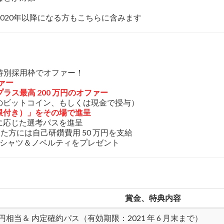
020年以降になる方もこちらに含みます
特別採用枠でオファー！
ァー
ス最高 200 万円のオファー
当のビットコイン、もしくは現金で授与）
期限付き）」をその場で進呈
に応じた選考パスを進呈
定した方には自己研鑽費用 50 万円を支給
ナルTシャツ＆ノベルティをプレゼント
賞金、特典内容
0 円相当＆ 内定確約パス（有効期限：2021 年 6 月末まで）