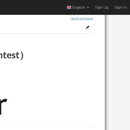
English
Sign Up
Sign In
Back to Home
ontest）