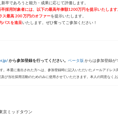
、たとえ新卒であろうと能力・成果に応じて評価します。
卒採用対象者には、以下の最高年俸額1200万円を提示いたします
ス最高 200 万円のオファー
を提示いたします。
確約パスを進呈
いたします。ぜひ奮ってご参加ください！
r.jp/
から参加登録を行ってください。
ベータ版
からは参加登録が
ます。本選に進出された方へは、参加登録時に記入いただいたメールアドレス
び当社採用活動のためのみに使用させていただきます。本⼈の同意なく上
 時＠東京ミッドタウン