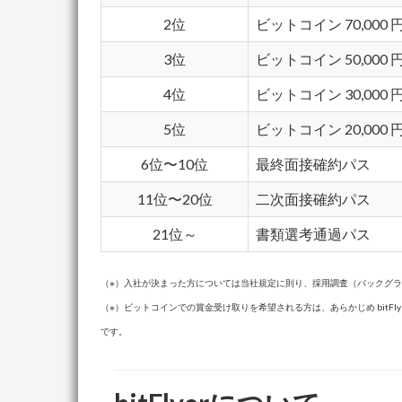
2位
ビットコイン 70,000
3位
ビットコイン 50,000
4位
ビットコイン 30,00
5位
ビットコイン 20,00
6位〜10位
最終面接確約パス
11位〜20位
二次面接確約パス
21位～
書類選考通過パス
（※）入社が決まった方については当社規定に則り、採用調査（バックグ
（※）ビットコインでの賞金受け取りを希望される方は、あらかじめ bitFlye
です。