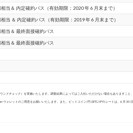
 円相当＆ 内定確約パス（有効期限：2020 年 6 月末まで）
 円相当 ＆ 内定確約パス（有効期限：2019 年 6 月末まで）
0 円相当＆ 最終面接確約パス
0 円相当＆ 最終面接確約パス
ラウンドチェック）を実施いたします。調査結果によってはご入社いただけない場合もありますこと
r ウォレットのご用意をお願いいたします。また、ビットコイン/円 (BTC/JPY) レートは、6 月 