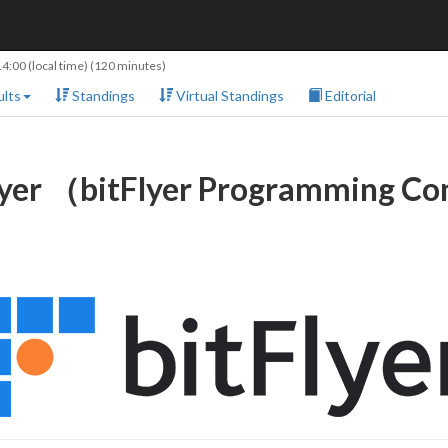
14:00
(local time) (120 minutes)
lts
Standings
Virtual Standings
Editorial
yer （bitFlyer Programming C