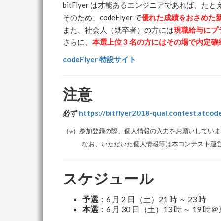
bitFlyer は才能あるエンジニアであれば
そのため、codeFlyer で
優れた成績をおさめた新
また、社会人（既卒者）の方には
現職給与にプラ
さらに、
本選上位 3 名の方にはその場で内定
codeFlyer 特設サイト
注意
必ず
https://bitflyer2018-qual.contest.atcode
（※）参加登録の際、個人情報の入力をお願いしてい
なお、いただいた個人情報等は本コンテスト運営及
スケジュール
予選
：6 月 2 日（土）21 時 ～ 23 時
本選
：6 月 30 日（土）13 時 ～ 19