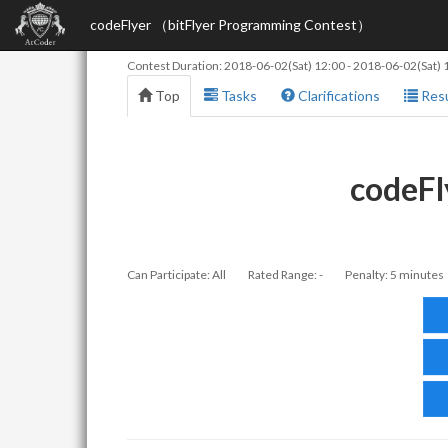
codeFlyer （bitFlyer Programming Contest）
Contest Duration:
2018-06-02(Sat) 12:00
-
2018-06-02(Sat) 
Top
Tasks
Clarifications
Resu
codeFl
Can Participate: All
Rated Range: -
Penalty: 5 minutes