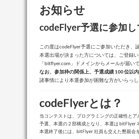
お知らせ
codeFlyer予選に参
この度はcodeFlyer予選にご参加いただ
本選出場が決まった方については、ご登録いた
「bitflyer.com」ドメインからメール
なお、参加枠の関係上、予選成績 100 位
諸事情により本選参加が困難な方がいらっしゃ
codeFlyerとは？
当コンテストは、プログラミングの正確性とアルゴ
予選、本選の 2 部構成となり、本選は bitF
本選終了後には、bitFlyer 社員も交えた懇親