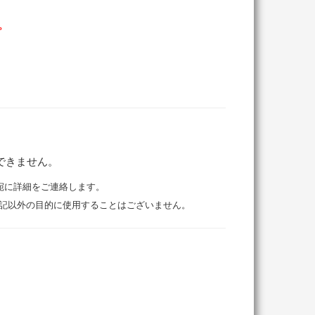
。
できません。
宛に詳細をご連絡します。
記以外の⽬的に使⽤することはございません。