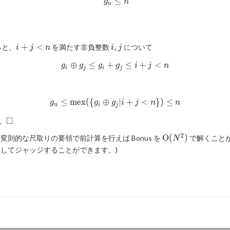
≤
g_n \leq n
g
n
n
i+j
i,
+
<
,
ると、
を満たす非負整数
について
i
j
n
i
j
\lt
j
⊕
≤
+
g_i \oplus g_j \leq g_i + g_j \l
≤
+
<
n
g
g
g
g
i
j
n
i
j
i
j
≤
m
e
x
(
{
⊕
g_n \leq \mathrm{mex}(\lbrace
∣
+
<
}
)
≤
g
g
g
i
j
n
n
n
i
j
\square
□
。
2
\mathrm{O}
O
(
)
則的な尺取りの要領で前計算を行えば Bonus を
で解くこと
N
(N^2)
してジャッジすることができます。)