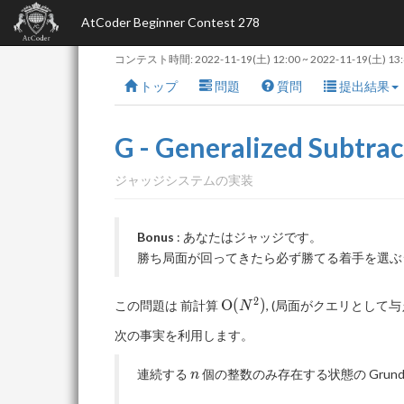
AtCoder Beginner Contest 278
コンテスト時間:
2022-11-19(土) 12:00
~
2022-11-19(土) 13
トップ
問題
質問
提出結果
G - Generalized Subtra
ジャッジシステムの実装
Bonus
: あなたはジャッジです。
勝ち局面が回ってきたら必ず勝てる着手を選ぶ
2
\mathrm{O}
O
(
)
この問題は 前計算
, (局面がクエリとして
N
(N^2)
次の事実を利用します。
n
連続する
個の整数のみ存在する状態の Grund
n