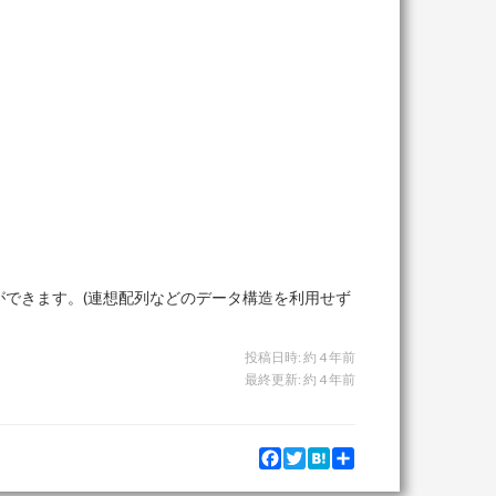
eq i + j \lt n
 g_i \oplus g_j | i + j < n\rbrace) \leq n
ができます。(連想配列などのデータ構造を利用せず
投稿日時:
約 4 年前
最終更新:
約 4 年前
Facebook
Twitter
Hatena
Share