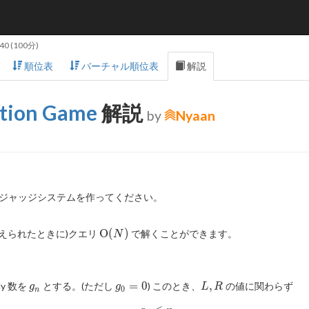
:40
(100分)
順位表
バーチャル順位表
解説
ction Game
解説
by
Nyaan
ジャッジシステムを作ってください。
\mathrm{O}
O
(
)
与えられたときに)クエリ
で解くことができます。
N
(N)
g_n
g_0
L,
=
0
,
y 数を
とする。(ただし
) このとき、
の値に関わらず
g
g
L
R
0
n
= 0
R