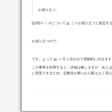
が成り立つ。
i
g_i
<
≤
(証明)
について
が成り立つと仮定す
i
n
g
i
i
<
\leq
n
i
が成り立つので、
g_0
=
0
です。よって
と合わせて帰納的に示せます
g
0
= 0
この事実を利用すると、詳細は略しますが、あとは変
に実装できるため、定数倍が膨らむ心配もなく安心