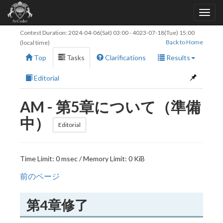
Contest Duration:
2024-04-06(Sat) 03:00
-
4023-07-18(Tue) 15:00
Back to Home
(local time)
Top
Tasks
Clarifications
Results
Editorial
AM - 第5章について（準備
中）
Editorial
Time Limit: 0 msec / Memory Limit: 0 KiB
前のページ
第4章修了